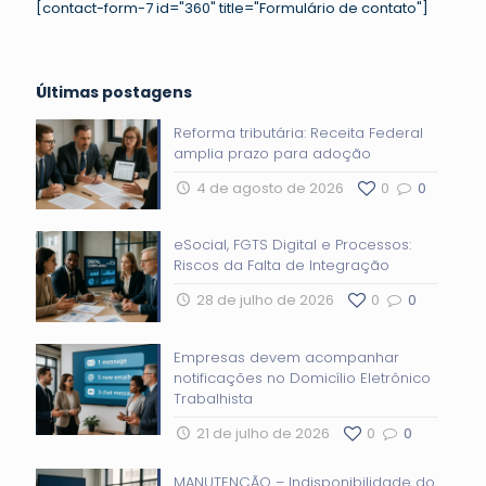
[contact-form-7 id="360" title="Formulário de contato"]
Últimas postagens
Reforma tributária: Receita Federal
amplia prazo para adoção
4 de agosto de 2026
0
0
eSocial, FGTS Digital e Processos:
Riscos da Falta de Integração
28 de julho de 2026
0
0
Empresas devem acompanhar
notificações no Domicílio Eletrônico
Trabalhista
21 de julho de 2026
0
0
MANUTENÇÃO – Indisponibilidade do