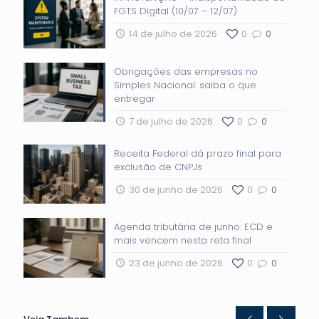
FGTS Digital (10/07 – 12/07)
14 de julho de 2026
0
0
Obrigações das empresas no
Simples Nacional: saiba o que
entregar
7 de julho de 2026
0
0
Receita Federal dá prazo final para
exclusão de CNPJs
30 de junho de 2026
0
0
Agenda tributária de junho: ECD e
mais vencem nesta reta final
23 de junho de 2026
0
0