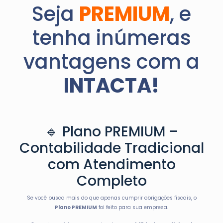
Seja
PREMIUM
, e
tenha inúmeras
vantagens com a
INTACTA!
🔹 Plano PREMIUM –
Contabilidade Tradicional
com Atendimento
Completo
Se você busca mais do que apenas cumprir obrigações fiscais, o
Plano PREMIUM
foi feito para sua empresa.