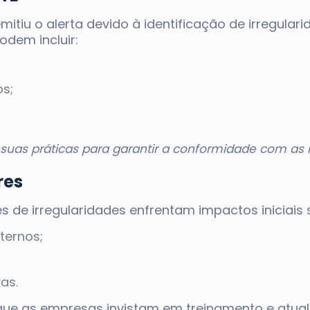
itiu o alerta devido à identificação de irregulari
odem incluir:
s;
suas práticas para garantir a conformidade com as 
res
e irregularidades enfrentam impactos iniciais s
ternos;
as.
que as empresas invistam em treinamento e atual