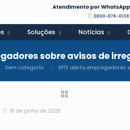
Atendimento por WhatsAp
0800-878-0138
os
Soluções
Notícias
gadores sobre avisos de irreg
Sem categoria
MTE alerta empregadores so
18 de junho de 2026