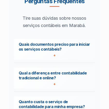
Perguntas Frequentes
Tire suas dúvidas sobre nossos
serviços contábeis em Marabá.
Quais documentos preciso para iniciar
os serviços contábeis?
Para iniciar os serviços contábeis,
Qual a diferença entre contabilidade
geralmente precisamos dos
tradicional e online?
documentos constitutivos da empresa
(contrato social, alterações),
documentos pessoais dos sócios,
A contabilidade tradicional envolve
Quanto custa o serviço de
comprovante de endereço,
atendimento presencial e
contabilidade para minha empresa?