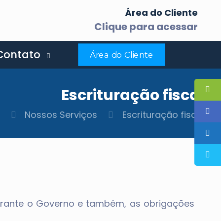
p
Área do Cliente
Clique para acessar
Contato
Área do Cliente
Escrituração fiscal
e
Nossos Serviços
Escrituração fiscal
 perante o Governo e também, as obrigações