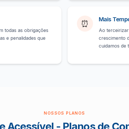
Mais Tempo
⏰
 todas as obrigações
Ao terceiriza
ltas e penalidades que
crescimento 
cuidamos de t
NOSSOS PLANOS
e Acessível - Planos de Co